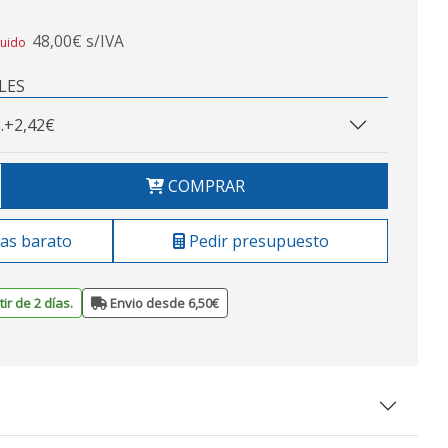
48,00€ s/IVA
luido
LES
.
+2,42€
COMPRAR
as barato
Pedir presupuesto
ir de 2 días.
Envio desde 6,50€