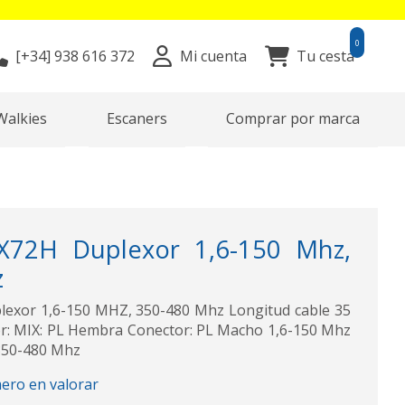
0
[+34]
938 616 372
Mi cuenta
Tu cesta
Walkies
Escaners
Comprar por marca
72H Duplexor 1,6-150 Mhz,
z
xor 1,6-150 MHZ, 350-480 Mhz Longitud cable 35
r: MIX: PL Hembra Conector: PL Macho 1,6-150 Mhz
350-480 Mhz
mero en valorar