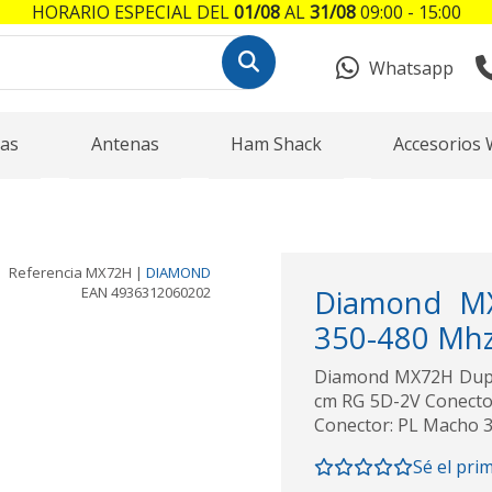
HORARIO ESPECIAL DEL
01/08
AL
31/08
09:00 - 15:00
Whatsapp
as
Antenas
Ham Shack
Accesorios 
Referencia
MX72H
|
DIAMOND
EAN
4936312060202
Diamond MX
350-480 Mh
Diamond MX72H Duple
cm RG 5D-2V Conecto
Conector: PL Macho 
Sé el pri