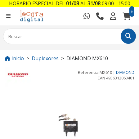
HORARIO ESPECIAL DEL
01/08
AL
31/08
09:00 - 15:00
0
Inicio
Duplexores
DIAMOND MX610
Referencia
MX610
|
DIAMOND
EAN
4936312063401