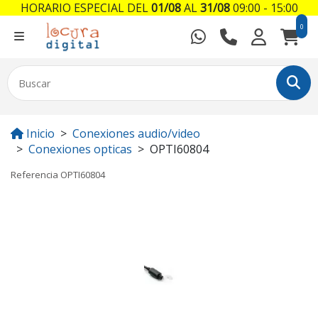
HORARIO ESPECIAL DEL
01/08
AL
31/08
09:00 - 15:00
0
Inicio
Conexiones audio/video
Conexiones opticas
OPTI60804
Referencia
OPTI60804