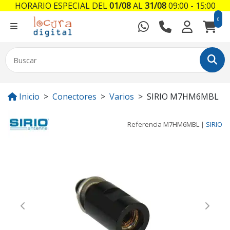
HORARIO ESPECIAL DEL
01/08
AL
31/08
09:00 - 15:00
0
Inicio
Conectores
Varios
SIRIO M7HM6MBL
Referencia
M7HM6MBL
|
SIRIO
Previous
Next