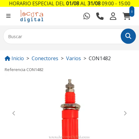
HORARIO ESPECIAL DEL
01/08
AL
31/08
09:00 - 15:00
0
Inicio
Conectores
Varios
CON1482
Referencia
CON1482
Previous
Next