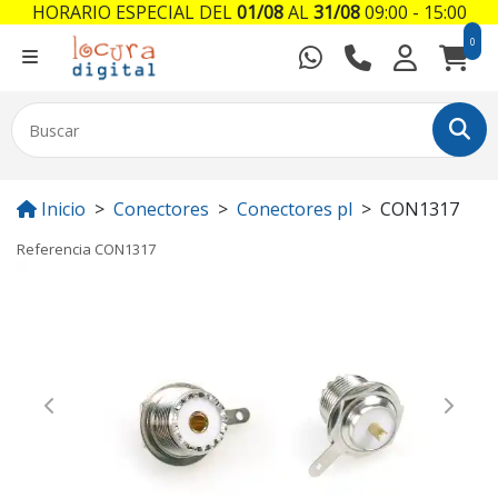
HORARIO ESPECIAL DEL
01/08
AL
31/08
09:00 - 15:00
0
Inicio
Conectores
Conectores pl
CON1317
Referencia
CON1317
Previous
Next