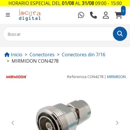
HORARIO ESPECIAL DEL
01/08
AL
31/08
09:00 - 15:00
0
Inicio
Conectores
Conectores din 7/16
MIRMIDON CON4278
Referencia
CON4278
|
MIRMIDON
Previous
Next