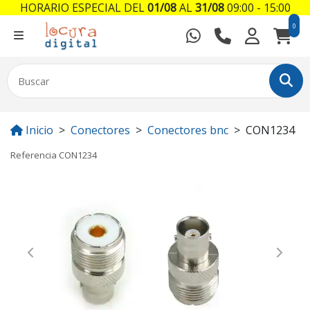
HORARIO ESPECIAL DEL
01/08
AL
31/08
09:00 - 15:00
0
Inicio
Conectores
Conectores bnc
CON1234
Referencia
CON1234
Previous
Next