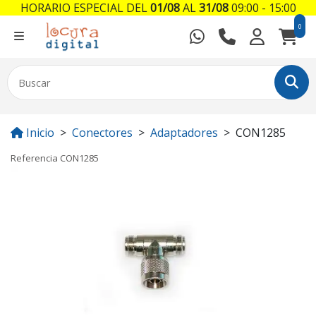
HORARIO ESPECIAL DEL
01/08
AL
31/08
09:00 - 15:00
0
Inicio
Conectores
Adaptadores
CON1285
Referencia
CON1285