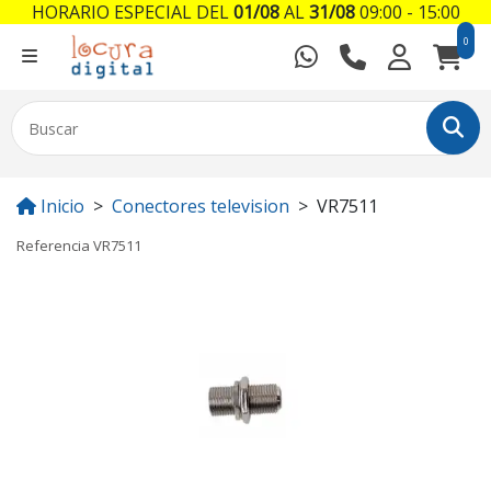
HORARIO ESPECIAL DEL
01/08
AL
31/08
09:00 - 15:00
0
Inicio
Conectores television
VR7511
Referencia
VR7511