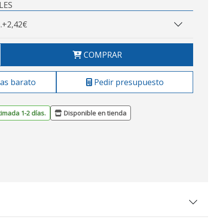
LES
.
+2,42€
COMPRAR
as barato
Pedir presupuesto
timada 1-2 días.
Disponible en tienda