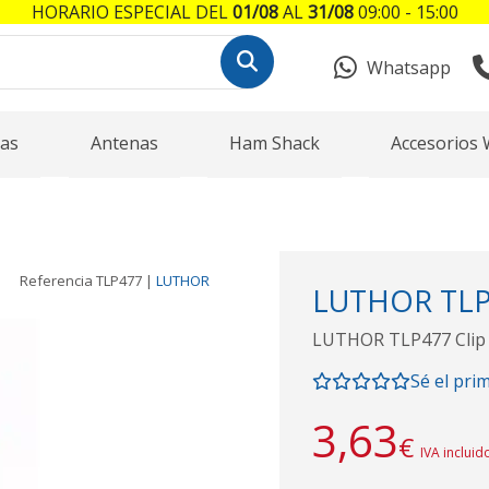
HORARIO ESPECIAL DEL
01/08
AL
31/08
09:00 - 15:00
Whatsapp
as
Antenas
Ham Shack
Accesorios 
Referencia
TLP477
|
LUTHOR
LUTHOR TLP4
LUTHOR TLP477 Clip 
Sé el pri
3,63
€
IVA incluid