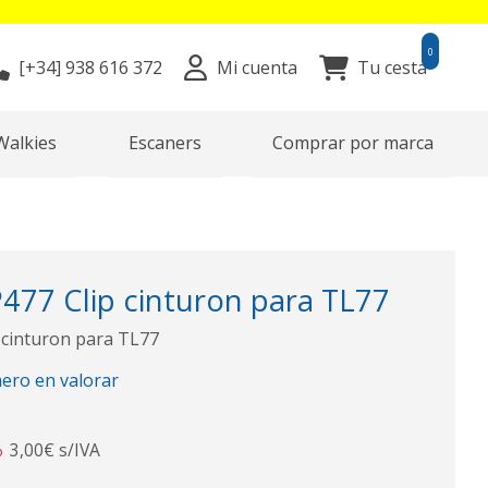
0
[+34]
938 616 372
Mi cuenta
Tu cesta
Walkies
Escaners
Comprar por marca
77 Clip cinturon para TL77
cinturon para TL77
mero en valorar
3,00€ s/IVA
o