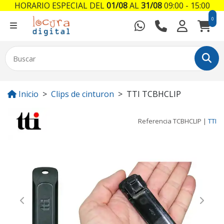
HORARIO ESPECIAL DEL
01/08
AL
31/08
09:00 - 15:00
0
Inicio
Clips de cinturon
TTI TCBHCLIP
Referencia
TCBHCLIP
|
TTI
Previous
Next