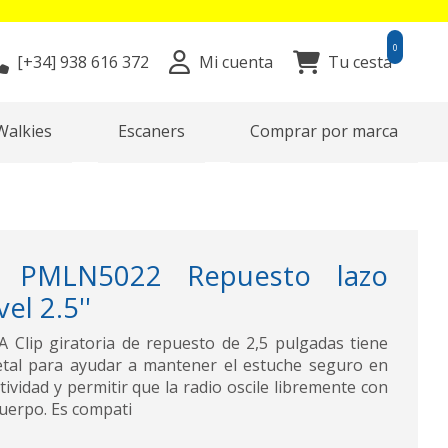
0
[+34]
938 616 372
Mi cuenta
Tu cesta
Walkies
Escaners
Comprar por marca
PMLN5022 Repuesto lazo
el 2.5''
Clip giratoria de repuesto de 2,5 pulgadas tiene
etal para ayudar a mantener el estuche seguro en
tividad y permitir que la radio oscile libremente con
cuerpo. Es compati