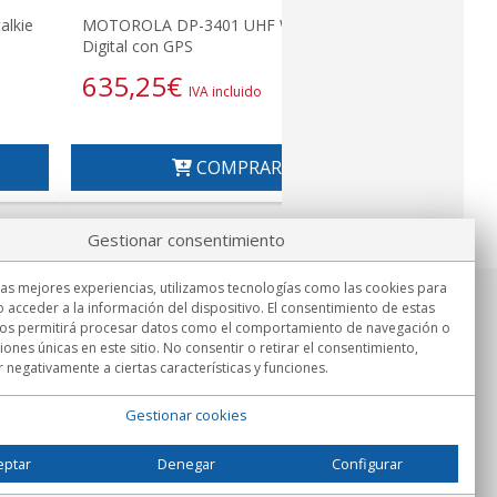
lkie
MOTOROLA DP-3401 UHF Walkie talkie
Digital con GPS
635,25
€
IVA incluido
COMPRAR
Gestionar consentimiento
las mejores experiencias, utilizamos tecnologías como las cookies para
 acceder a la información del dispositivo. El consentimiento de estas
Información
nos permitirá procesar datos como el comportamiento de navegación o
Lu.-Vi. 9:00h - 15:00h.
ciones únicas en este sitio. No consentir o retirar el consentimiento,
Entrega en
 negativamente a ciertas características y funciones.
Gestionar cookies
eptar
Denegar
Configurar