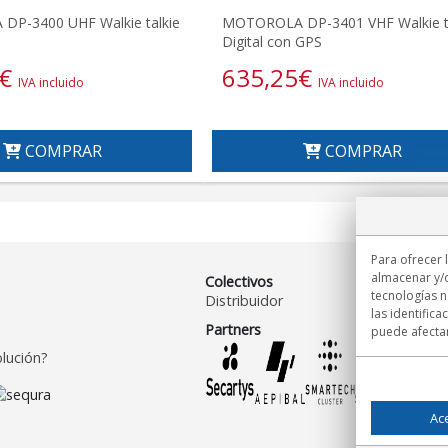
P-3400 UHF Walkie talkie
MOTOROLA DP-3401 VHF Walkie ta
Digital con GPS
€
635,25
€
IVA incluido
IVA incluido
COMPRAR
COMPRAR
Para ofrecer 
almacenar y/o
Colectivos
tecnologías 
Distribuidor
las identifica
Partners
puede afectar
lución?
Ac