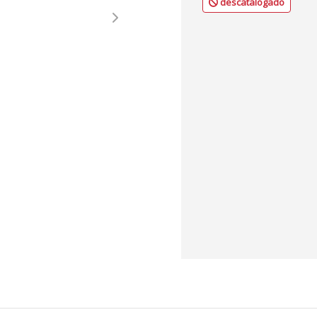
descatalogado
Next