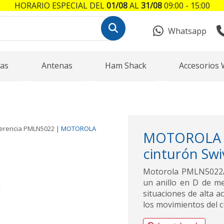
HORARIO ESPECIAL DEL
01/08
AL
31/08
09:00 - 15:00
Whatsapp
as
Antenas
Ham Shack
Accesorios 
erencia
PMLN5022
|
MOTOROLA
MOTOROLA 
cinturón Swiv
Motorola PMLN5022A 
un anillo en D de m
situaciones de alta ac
los movimientos del 