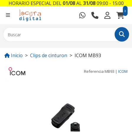
HORARIO ESPECIAL DEL
01/08
AL
31/08
09:00 - 15:00
0
Inicio
Clips de cinturon
ICOM MB93
Referencia
MB93
|
ICOM