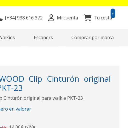
0
[+34]
938 616 372
Mi cuenta
Tu cesta
Walkies
Escaners
Comprar por marca
OOD Clip Cinturón original
PKT-23
Cinturón original para walkie PKT-23
mero en valorar
14,00€ s/IVA
luido