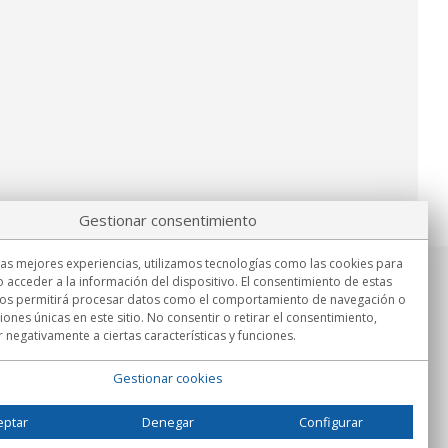
Gestionar consentimiento
las mejores experiencias, utilizamos tecnologías como las cookies para
 acceder a la información del dispositivo. El consentimiento de estas
Información
nos permitirá procesar datos como el comportamiento de navegación o
Lu.-Vi. 9:00h - 15:00h.
ciones únicas en este sitio. No consentir o retirar el consentimiento,
Entrega en
 negativamente a ciertas características y funciones.
Gestionar cookies
eptar
Denegar
Configurar