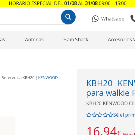
HORARIO ESPECIAL DEL
01/08
AL
31/08
09:00 - 15:00
Whatsapp
as
Antenas
Ham Shack
Accesorios 
Referencia
KBH20
|
KENWOOD
KBH20 KENW
para walkie 
KBH20 KENWOOD Clip 
Sé el pri
16,94
€
IVA inc