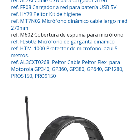
ref. AL2AI
Cable USB para cargador a red
ref. FR08
Cargador a red para batería USB 5V
ref. HY79
Peltor Kit de higiene
ref. MT7N02
Micrófono dinámico cable largo med
270mm
ref. M602
Cobertura de espuma para micrófono
ref. FL5602
Micrófono de garganta dinámico
ref. HTM-1000
Protector de microfono azul 5
metros.
ref. AL3CXT0268
Peltor Cable Peltor Flex para
Motorola GP340, GP360, GP380, GP640, GP1280,
PRO5150, PRO9150