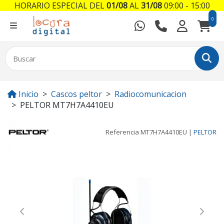
HORARIO ESPECIAL DEL
01/08
AL
31/08
09:00 - 15:00
0
Inicio
Cascos peltor
Radiocomunicacion
PELTOR MT7H7A4410EU
Referencia
MT7H7A4410EU
|
PELTOR
Previous
Next