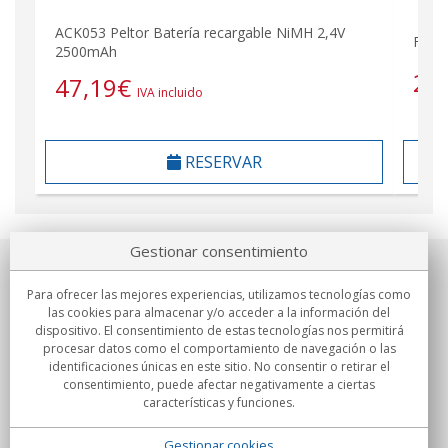
ACK053 Peltor Batería recargable NiMH 2,4V
FR08 
2500mAh
24
47,19
€
IVA incluido
RESERVAR
Gestionar consentimiento
Sobre nosotros
Para ofrecer las mejores experiencias, utilizamos tecnologías como
las cookies para almacenar y/o acceder a la información del
Compromisos
dispositivo. El consentimiento de estas tecnologías nos permitirá
procesar datos como el comportamiento de navegación o las
identificaciones únicas en este sitio. No consentir o retirar el
Compras
consentimiento, puede afectar negativamente a ciertas
características y funciones.
Colectivos
Gestionar cookies