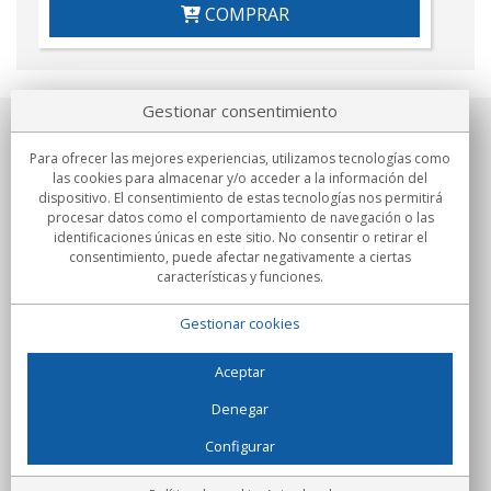
COMPRAR
Gestionar consentimiento
Sobre nosotros
Para ofrecer las mejores experiencias, utilizamos tecnologías como
las cookies para almacenar y/o acceder a la información del
Compromisos
dispositivo. El consentimiento de estas tecnologías nos permitirá
procesar datos como el comportamiento de navegación o las
identificaciones únicas en este sitio. No consentir o retirar el
Compras
consentimiento, puede afectar negativamente a ciertas
características y funciones.
Colectivos
Gestionar cookies
Partners
Información
Aceptar
Denegar
Configurar
C/Flassaders, 13, Nave 6, 08130 Santa Perpètua de Mogoda
(Barcelona) - España