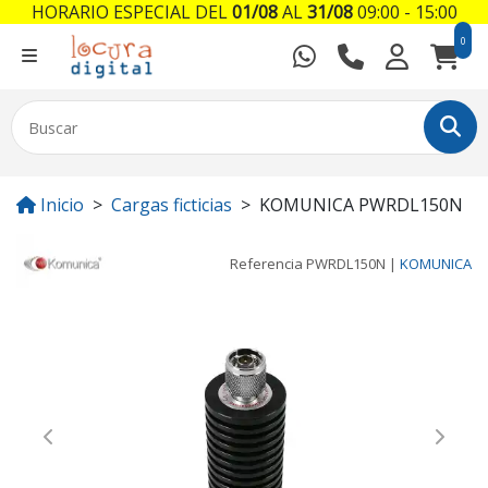
HORARIO ESPECIAL DEL
01/08
AL
31/08
09:00 - 15:00
0
Inicio
Cargas ficticias
KOMUNICA PWRDL150N
Referencia
PWRDL150N
|
KOMUNICA
Previous
Next