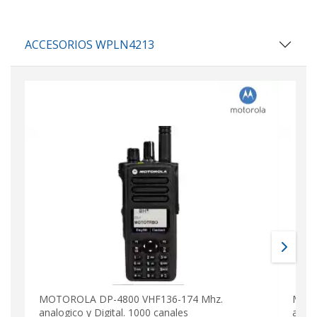
ACCESORIOS WPLN4213
MOTOROLA DP-4800 VHF136-174 Mhz.
MOTO
analogico y Digital. 1000 canales
analo