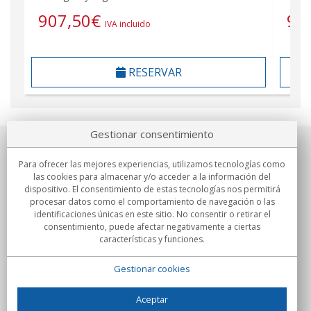
907,50
€
90
IVA incluido
RESERVAR
Gestionar consentimiento
Sobre nosotros
Para ofrecer las mejores experiencias, utilizamos tecnologías como
las cookies para almacenar y/o acceder a la información del
Compromisos
dispositivo. El consentimiento de estas tecnologías nos permitirá
procesar datos como el comportamiento de navegación o las
identificaciones únicas en este sitio. No consentir o retirar el
Compras
consentimiento, puede afectar negativamente a ciertas
características y funciones.
Colectivos
Gestionar cookies
Partners
Información
Aceptar