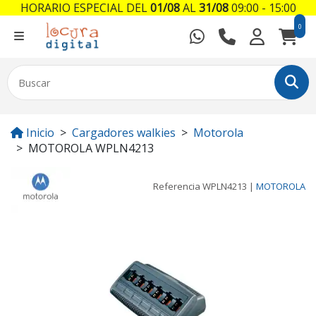
HORARIO ESPECIAL DEL
01/08
AL
31/08
09:00 - 15:00
0
Inicio
Cargadores walkies
Motorola
MOTOROLA WPLN4213
Referencia
WPLN4213
|
MOTOROLA