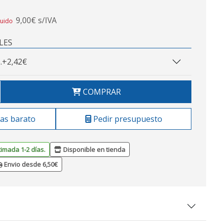
9,00€ s/IVA
luido
LES
.
+2,42€
COMPRAR
as barato
Pedir presupuesto
timada 1-2 días.
Disponible en tienda
Envio desde 6,50€