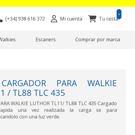
0
[+34]
938 616 372
Mi cuenta
Tu cesta
Walkies
Escaners
Comprar por marca
CARGADOR PARA WALKIE
 / TL88 TLC 435
ARA WALKIE LUTHOR TL11/ TL88 TLC 435 Cargado
 rapida una vez realizada la carga se para
candolo con una luz verde.