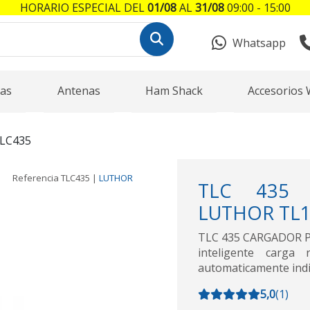
HORARIO ESPECIAL DEL
01/08
AL
31/08
09:00 - 15:00
Whatsapp
as
Antenas
Ham Shack
Accesorios 
LC435
Referencia
TLC435
|
LUTHOR
TLC 435 
LUTHOR TL11
TLC 435 CARGADOR P
inteligente carga
automaticamente indi
5,0
(
1
)