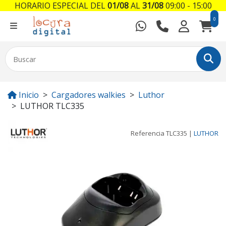
HORARIO ESPECIAL DEL
01/08
AL
31/08
09:00 - 15:00
0
Inicio
Cargadores walkies
Luthor
LUTHOR TLC335
Referencia
TLC335
|
LUTHOR