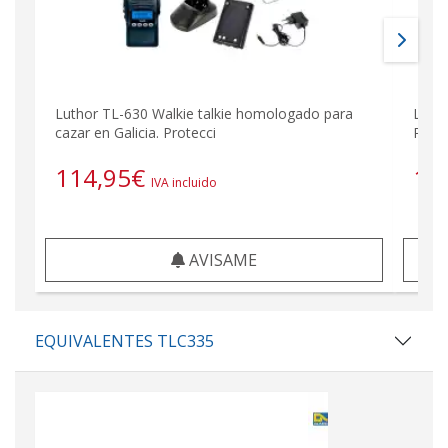
Luthor TL-630 Walkie talkie homologado para
LUTH
cazar en Galicia. Protecci
PROF
114,95
€
11
IVA incluido
AVISAME
EQUIVALENTES TLC335