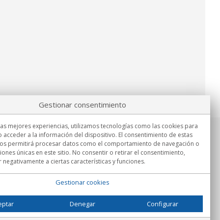
Gestionar consentimiento
las mejores experiencias, utilizamos tecnologías como las cookies para
 acceder a la información del dispositivo. El consentimiento de estas
Información
nos permitirá procesar datos como el comportamiento de navegación o
Lu.-Vi. 9:00h - 15:00h.
ciones únicas en este sitio. No consentir o retirar el consentimiento,
Entrega en
 negativamente a ciertas características y funciones.
Gestionar cookies
eptar
Denegar
Configurar