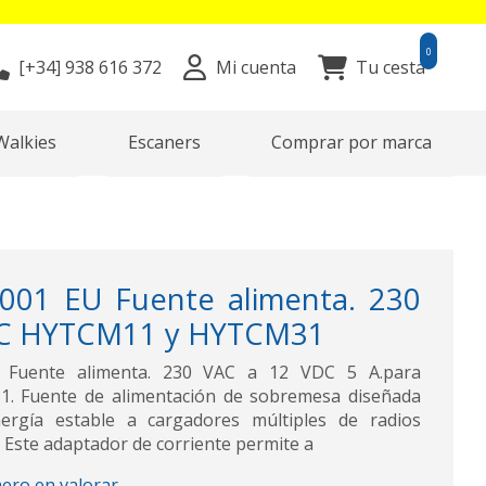
0
[+34]
938 616 372
Mi cuenta
Tu cesta
Walkies
Escaners
Comprar por marca
001 EU Fuente alimenta. 230
DC HYTCM11 y HYTCM31
Fuente alimenta. 230 VAC a 12 VDC 5 A.para
 Fuente de alimentación de sobremesa diseñada
ergía estable a cargadores múltiples de radios
 Este adaptador de corriente permite a
mero en valorar