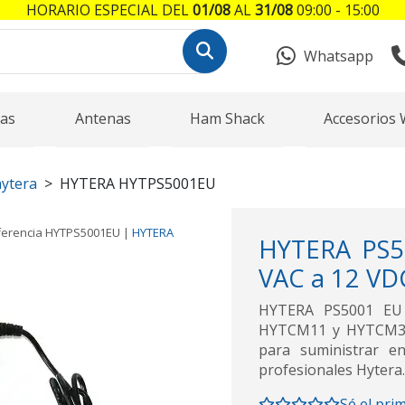
HORARIO ESPECIAL DEL
01/08
AL
31/08
09:00 - 15:00
Whatsapp
as
Antenas
Ham Shack
Accesorios 
hytera
HYTERA HYTPS5001EU
ferencia
HYTPS5001EU
|
HYTERA
HYTERA PS5
VAC a 12 V
HYTERA PS5001 EU 
HYTCM11 y HYTCM31.
para suministrar en
profesionales Hytera.
Sé el pri