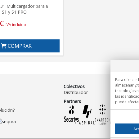
1 Multicargador para 8
a S1 y S1 PRO
€
IVA incluido
COMPRAR
Para ofrecer 
almacenar y/o
Colectivos
tecnologías 
Distribuidor
las identifica
Partners
puede afectar
lución?
Ac