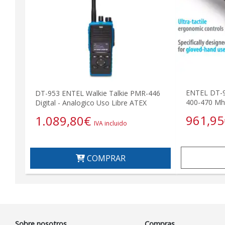
ENTEL DT-9
DT-953 ENTEL Walkie Talkie PMR-446
400-470 Mhz
Digital - Analogico Uso Libre ATEX
961,95
1.089,80
€
IVA incluido
COMPRAR
Sobre nosotros
Compras