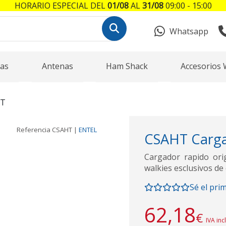
HORARIO ESPECIAL DEL
01/08
AL
31/08
09:00 - 15:00
Whatsapp
as
Antenas
Ham Shack
Accesorios 
HT
Referencia
CSAHT
|
ENTEL
CSAHT Carga
Cargador rapido or
walkies esclusivos de
Sé el pri
62,18
€
IVA inc