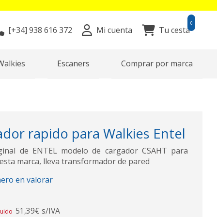
0
[+34]
938 616 372
Mi cuenta
Tu cesta
Walkies
Escaners
Comprar por marca
dor rapido para Walkies Entel
iginal de ENTEL modelo de cargador CSAHT para
 esta marca, lleva transformador de pared
mero en valorar
51,39€ s/IVA
luido