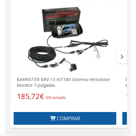
BARRISTER BRV-15-KIT180 Sistema retrovision
BRV-
Monitor-7 pulgadas
espej
185,72
€
11
IVA incluido
COMPRAR