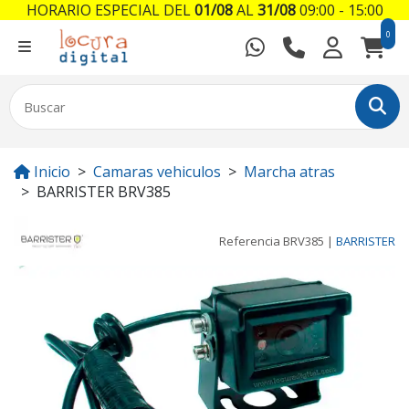
HORARIO ESPECIAL DEL
01/08
AL
31/08
09:00 - 15:00
0
Inicio
Camaras vehiculos
Marcha atras
BARRISTER BRV385
Referencia
BRV385
|
BARRISTER