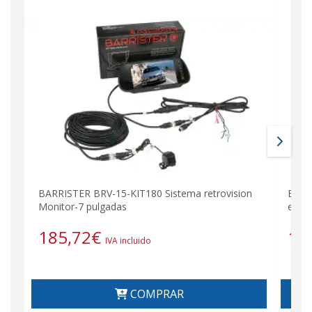
BARRISTER BRV-15-KIT180 Sistema retrovision
BRV-
Monitor-7 pulgadas
espej
185,72
€
11
IVA incluido
COMPRAR