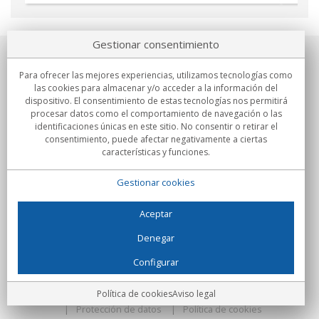
Gestionar consentimiento
Sobre nosotros
Para ofrecer las mejores experiencias, utilizamos tecnologías como
las cookies para almacenar y/o acceder a la información del
Compromisos
dispositivo. El consentimiento de estas tecnologías nos permitirá
procesar datos como el comportamiento de navegación o las
identificaciones únicas en este sitio. No consentir o retirar el
Compras
consentimiento, puede afectar negativamente a ciertas
características y funciones.
Colectivos
Gestionar cookies
Partners
Información
Aceptar
Denegar
Configurar
C/Flassaders, 13, Nave 6, 08130 Santa Perpètua de Mogoda
(Barcelona) - España
Locura Digital - Todos los derechos reservados
Aviso legal
Política de cookies
Aviso legal
Protección de datos
Política de cookies