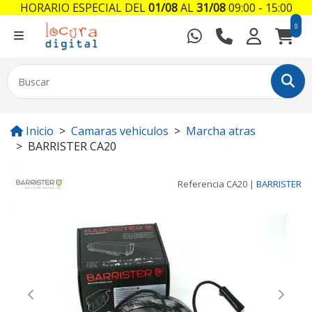
HORARIO ESPECIAL DEL
01/08
AL
31/08
09:00 - 15:00
0
Inicio
Camaras vehiculos
Marcha atras
BARRISTER CA20
Referencia
CA20
|
BARRISTER
Previous
Next