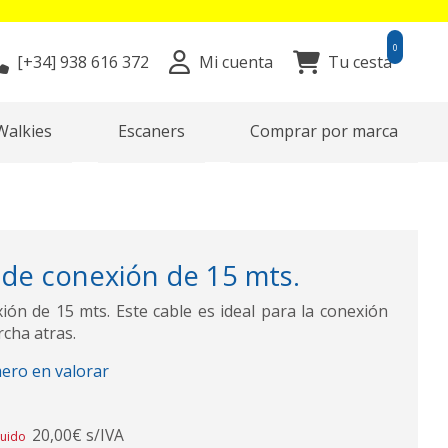
0
[+34]
938 616 372
Mi cuenta
Tu cesta
Walkies
Escaners
Comprar por marca
 de conexión de 15 mts.
ión de 15 mts. Este cable es ideal para la conexión
cha atras.
mero en valorar
20,00€ s/IVA
luido