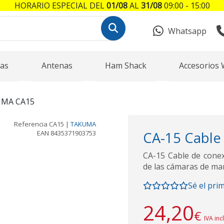
HORARIO ESPECIAL DEL
01/08
AL
31/08
09:00 - 15:00
Whatsapp
as
Antenas
Ham Shack
Accesorios 
MA CA15
Referencia
CA15
|
TAKUMA
EAN
8435371903753
CA-15 Cable
CA-15 Cable de conex
de las cámaras de mar
Sé el pri
24,20
€
IVA inc