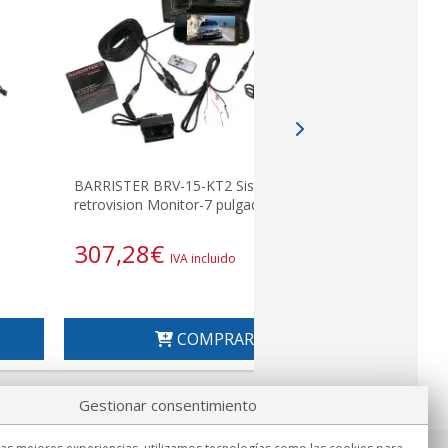
BARRISTER 
BARRISTER BRV-15-KT2 Sistema
retrovision
retrovision Monitor-7 pulgadas
7pulgadas
307,28
€
214,5
IVA incluido
COMPRAR
Gestionar consentimiento