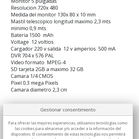
Monitor 5 pulgadas
Resolucion 720x 480
Medida del monitor 130x 80 x 10 mm
Mastil telescopico longitud maximo 2,3 mts
minimo 0,9 mts
Bateria 1500 mAh
Voltage 12 voltios
Cargador 220 v salida 12 v amperios 500 mA
DVR 704 x 576 PAL
Video formato MPEG-4
SD tarjeta 2GB a maximo 32 GB
Camara 1/4 CMOS
Pixel 0.3 mega Pixels
Camara diametro 2,3 cm
Gestionar consentimiento
Sobre nosotros
Para ofrecer las mejores experiencias, utilizamos tecnologías como
las cookies para almacenar y/o acceder a la información del
Compromisos
dispositivo. El consentimiento de estas tecnologías nos permitirá