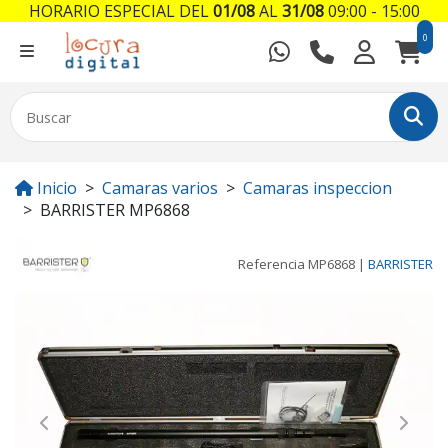
HORARIO ESPECIAL DEL
01/08
AL
31/08
09:00 - 15:00
0
Inicio
Camaras varios
Camaras inspeccion
BARRISTER MP6868
Referencia
MP6868
|
BARRISTER
Previous
Next