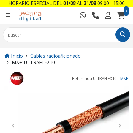
HORARIO ESPECIAL DEL
01/08
AL
31/08
09:00 - 15:00
0
Inicio
Cables radioaficionado
M&P ULTRAFLEX10
Referencia
ULTRAFLEX10
|
M&P
Previous
Next