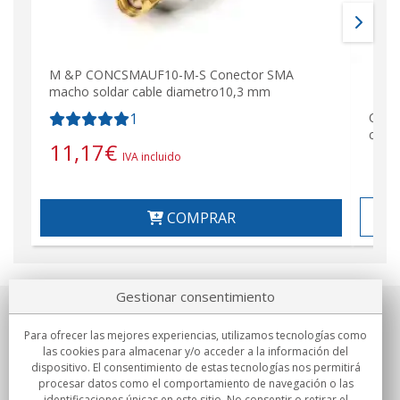
M &P CONCSMAUF10-M-S Conector SMA
macho soldar cable diametro10,3 mm
1
CON-
cabl
11,17
€
IVA incluido
COMPRAR
Gestionar consentimiento
Sobre nosotros
Para ofrecer las mejores experiencias, utilizamos tecnologías como
las cookies para almacenar y/o acceder a la información del
Compromisos
dispositivo. El consentimiento de estas tecnologías nos permitirá
procesar datos como el comportamiento de navegación o las
identificaciones únicas en este sitio. No consentir o retirar el