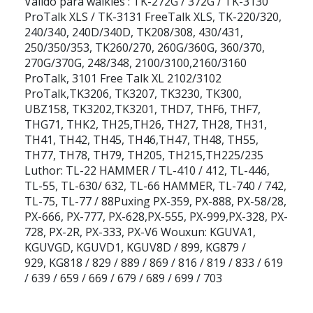
Valido para walkies : TK-272G / 372G / TK-3130
ProTalk XLS / TK-3131 FreeTalk XLS, TK-220/320,
240/340, 240D/340D, TK208/308, 430/431,
250/350/353, TK260/270, 260G/360G, 360/370,
270G/370G, 248/348, 2100/3100,2160/3160
ProTalk, 3101 Free Talk XL 2102/3102
ProTalk,TK3206, TK3207, TK3230, TK300,
UBZ158, TK3202,TK3201, THD7, THF6, THF7,
THG71, THK2, TH25,TH26, TH27, TH28, TH31,
TH41, TH42, TH45, TH46,TH47, TH48, TH55,
TH77, TH78, TH79, TH205, TH215,TH225/235
Luthor: TL-22 HAMMER / TL-410 / 412, TL-446,
TL-55, TL-630/ 632, TL-66 HAMMER, TL-740 / 742,
TL-75, TL-77 / 88Puxing PX-359, PX-888, PX-58/28,
PX-666, PX-777, PX-628,PX-555, PX-999,PX-328, PX-
728, PX-2R, PX-333, PX-V6 Wouxun: KGUVA1,
KGUVGD, KGUVD1, KGUV8D / 899, KG879 /
929, KG818 / 829 / 889 / 869 / 816 / 819 / 833 / 619
/ 639 / 659 / 669 / 679 / 689 / 699 / 703