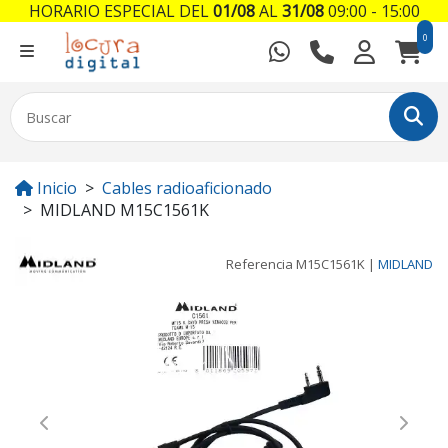
HORARIO ESPECIAL DEL
01/08
AL
31/08
09:00 - 15:00
0
Inicio
Cables radioaficionado
MIDLAND M15C1561K
Referencia
M15C1561K
|
MIDLAND
Previous
Next