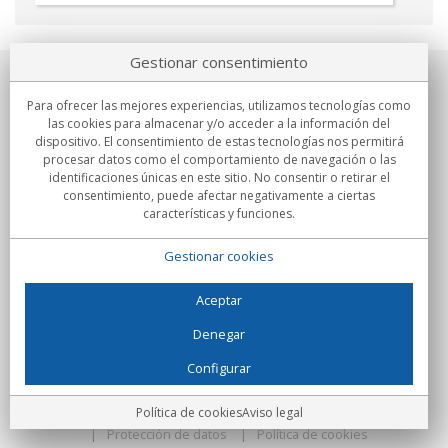
Gestionar consentimiento
Sobre nosotros
Para ofrecer las mejores experiencias, utilizamos tecnologías como
las cookies para almacenar y/o acceder a la información del
Compromisos
dispositivo. El consentimiento de estas tecnologías nos permitirá
procesar datos como el comportamiento de navegación o las
identificaciones únicas en este sitio. No consentir o retirar el
Compras
consentimiento, puede afectar negativamente a ciertas
características y funciones.
Colectivos
Gestionar cookies
Partners
Información
Aceptar
Denegar
Configurar
C/Flassaders, 13, Nave 6, 08130 Santa Perpètua de Mogoda
(Barcelona) - España
Locura Digital - Todos los derechos reservados
Aviso legal
Política de cookies
Aviso legal
Protección de datos
Política de cookies