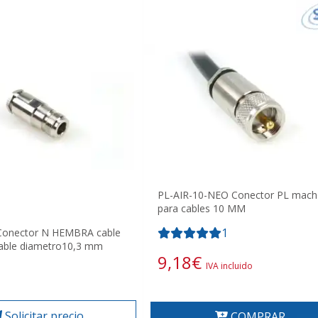
PL-AIR-10-NEO Conector PL mac
para cables 10 MM
1
onector N HEMBRA cable
able diametro10,3 mm
9,18
€
IVA incluido
Solicitar precio
COMPRAR