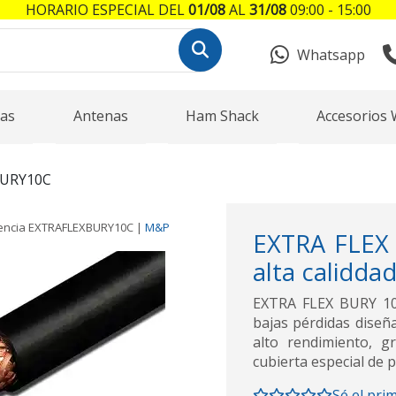
HORARIO ESPECIAL DEL
01/08
AL
31/08
09:00 - 15:00
Whatsapp
as
Antenas
Ham Shack
Accesorios 
URY10C
encia
EXTRAFLEXBURY10C
|
M&P
EXTRA FLEX
alta calidda
EXTRA FLEX BURY 10C
bajas pérdidas diseñ
alto rendimiento, gr
cubierta especial de p
Sé el pri