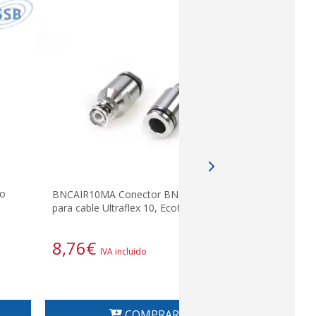
ho
BNCAIR10MA Conector BNC MACHO
M&P C.UHF
para cable Ultraflex 10, Ecoflex 10
Hembra par
8,76
€
15,04
IVA incluido
COMPRAR