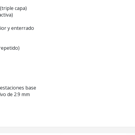
(triple capa)
ctiva)
rior y enterrado
repetido)
 estaciones base
ivo de 2.9 mm