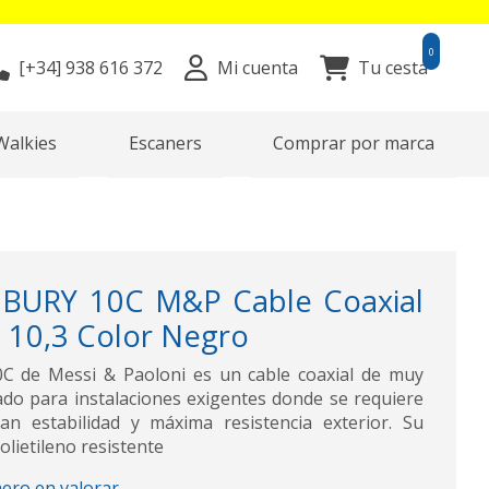
0
[+34]
938 616 372
Mi cuenta
Tu cesta
Walkies
Escaners
Comprar por marca
 BURY 10C M&P Cable Coaxial
d 10,3 Color Negro
 de Messi & Paoloni es un cable coaxial de muy
ado para instalaciones exigentes donde se requiere
an estabilidad y máxima resistencia exterior. Su
olietileno resistente
mero en valorar