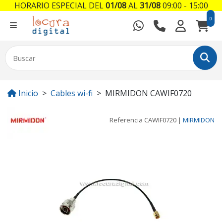
HORARIO ESPECIAL DEL
01/08
AL
31/08
09:00 - 15:00
0
Inicio
Cables wi-fi
MIRMIDON CAWIF0720
Referencia
CAWIF0720
|
MIRMIDON