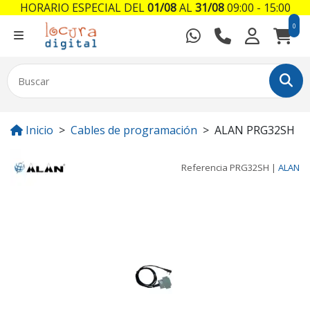
HORARIO ESPECIAL DEL
01/08
AL
31/08
09:00 - 15:00
0
Inicio
Cables de programación
ALAN PRG32SH
Referencia
PRG32SH
|
ALAN