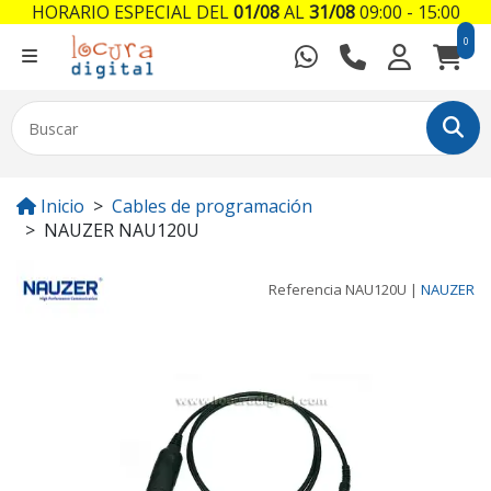
HORARIO ESPECIAL DEL
01/08
AL
31/08
09:00 - 15:00
0
Inicio
Cables de programación
NAUZER NAU120U
Referencia
NAU120U
|
NAUZER