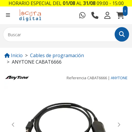
HORARIO ESPECIAL DEL
01/08
AL
31/08
09:00 - 15:00
0
Inicio
Cables de programación
ANYTONE CABAT6666
Referencia
CABAT6666
|
ANYTONE
Previous
Next