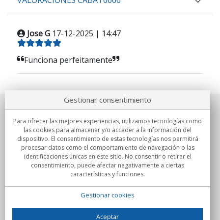
VALORACIONES CABAT6666
Jose G
17-12-2025 | 14:47
Funciona perfeitamente
Gestionar consentimiento
Sobre nosotros
Para ofrecer las mejores experiencias, utilizamos tecnologías como
las cookies para almacenar y/o acceder a la información del
Compromisos
dispositivo. El consentimiento de estas tecnologías nos permitirá
procesar datos como el comportamiento de navegación o las
identificaciones únicas en este sitio. No consentir o retirar el
Compras
consentimiento, puede afectar negativamente a ciertas
características y funciones.
Colectivos
Gestionar cookies
Partners
Información
Aceptar