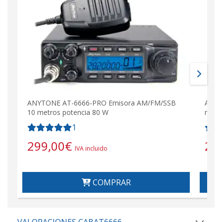
ANYTONE AT-6666-PRO Emisora AM/FM/SSB
ANYT
10 metros potencia 80 W
metr
1
299,00
€
21
IVA incluido
COMPRAR