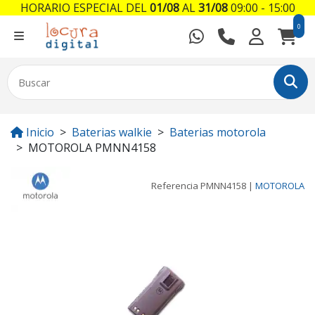
HORARIO ESPECIAL DEL
01/08
AL
31/08
09:00 - 15:00
0
Inicio
Baterias walkie
Baterias motorola
MOTOROLA PMNN4158
Referencia
PMNN4158
|
MOTOROLA