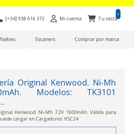
0
[+34]
938 616 372
Mi cuenta
Tu cesta
Walkies
Escaners
Comprar por marca
ría Original Kenwood. Ni-Mh
0mAh. Modelos: TK3101
..
iginal Kenwood. Ni-Mh 7.2V 1600mAh. Válida para
puede cargar en Cargadores: KSC24