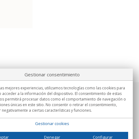
Gestionar consentimiento
las mejores experiencias, utilizamos tecnologías como las cookies para
 acceder a la información del dispositivo. El consentimiento de estas
Información
nos permitirá procesar datos como el comportamiento de navegación o
Lu.-Vi. 9:00h - 15:00h.
ciones únicas en este sitio. No consentir o retirar el consentimiento,
Entrega en
 negativamente a ciertas características y funciones.
Gestionar cookies
eptar
Denegar
Configurar