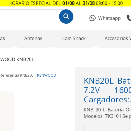
HORARIO ESPECIAL DEL
01/08
AL
31/08
09:00 - 15:00
Whatsapp
as
Antenas
Ham Shack
Accesorios 
NWOOD KNB20L
Referencia
KNB20L
|
KENWOOD
KNB20L Bate
7.2V 160
Cargadores:.
KNB 20 L Batería Or
Modelos: TK3101 Se 