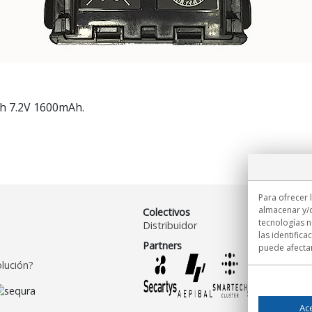
h 7.2V 1600mAh.
Para ofrecer 
almacenar y/o
Colectivos
tecnologías 
Distribuidor
las identifica
Partners
puede afectar
lución?
Ac