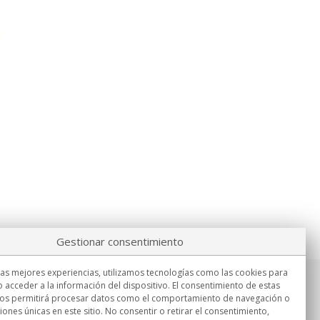
Gestionar consentimiento
las mejores experiencias, utilizamos tecnologías como las cookies para
 acceder a la información del dispositivo. El consentimiento de estas
Información
nos permitirá procesar datos como el comportamiento de navegación o
Lu.-Vi. 9:00h - 15:00h.
ciones únicas en este sitio. No consentir o retirar el consentimiento,
Entrega en