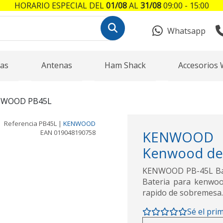
HORARIO ESPECIAL DEL
01/08
AL
31/08
09:00 - 15:00
Whatsapp
as
Antenas
Ham Shack
Accesorios 
NWOOD PB45L
Referencia
PB45L
|
KENWOOD
EAN
019048190758
KENWOOD P
Kenwood de Li
KENWOOD PB-45L Bate
Bateria para kenwo
rapido de sobremesa.
Sé el pri