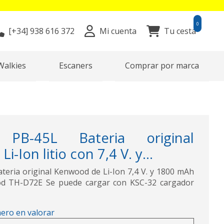
0
[+34]
938 616 372
Mi cuenta
Tu cesta
Walkies
Escaners
Comprar por marca
B-45L Bateria original
-Ion litio con 7,4 V. y...
ria original Kenwood de Li-Ion 7,4 V. y 1800 mAh
od TH-D72E Se puede cargar con KSC-32 cargador
mero en valorar