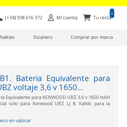
0
[+34]
938 616 372
Mi cuenta
Tu cesta
Walkies
Escaners
Comprar por marca
1. Bateria Equivalente para
 voltaje 3,6 v 1650...
ria Equivalente para KENWOOD UBZ 3,6 v 1650 mAH
cial solo para Kenwood UBZ LJ 8. Valido para la
mero en valorar