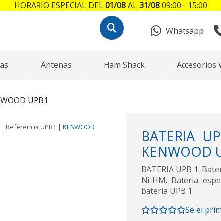
HORARIO ESPECIAL DEL
01/08
AL
31/08
09:00 - 15:00
Whatsapp
as
Antenas
Ham Shack
Accesorios 
NWOOD UPB1
Referencia
UPB1
|
KENWOOD
BATERIA UPB
KENWOOD UBZ
BATERIA UPB 1. Bate
Ni-HM. Bateria espe
bateria UPB 1
Sé el pri