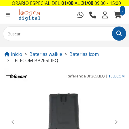
HORARIO ESPECIAL DEL
01/08
AL
31/08
09:00 - 15:00
0
Inicio
Baterias walkie
Baterias icom
TELECOM BP265LIEQ
Referencia
BP265LIEQ
|
TELECOM
Previous
Next