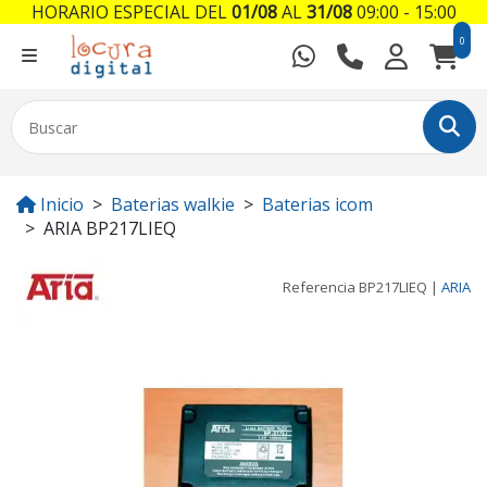
HORARIO ESPECIAL DEL
01/08
AL
31/08
09:00 - 15:00
0
Inicio
Baterias walkie
Baterias icom
ARIA BP217LIEQ
Referencia
BP217LIEQ
|
ARIA