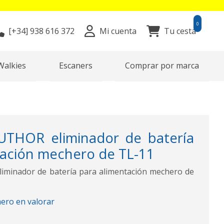
0
[+34]
938 616 372
Mi cuenta
Tu cesta
Walkies
Escaners
Comprar por marca
UTHOR eliminador de batería
tación mechero de TL-11
minador de batería para alimentación mechero de
mero en valorar