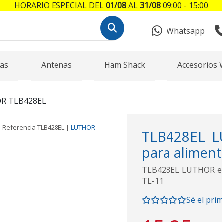
HORARIO ESPECIAL DEL
01/08
AL
31/08
09:00 - 15:00
Whatsapp
as
Antenas
Ham Shack
Accesorios 
R TLB428EL
Referencia
TLB428EL
|
LUTHOR
TLB428EL L
para alimen
TLB428EL LUTHOR eli
TL-11
Sé el pri