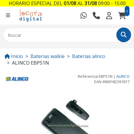
HORARIO ESPECIAL DEL
01/08
AL
31/08
09:00 - 15:00
0
Inicio
Baterias walkie
Baterias alinco
ALINCO EBP51N
Referencia
EBP51N
|
ALINCO
EAN
4969182391817