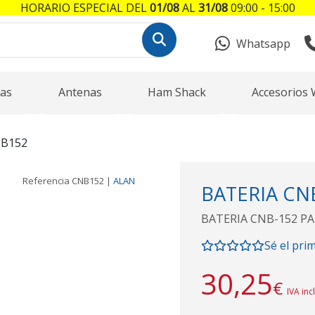
HORARIO ESPECIAL DEL
01/08
AL
31/08
09:00 - 15:00
Whatsapp
as
Antenas
Ham Shack
Accesorios 
NB152
Referencia
CNB152
|
ALAN
BATERIA CN
BATERIA CNB-152 PAR
Sé el pri
30,25
€
IVA inc