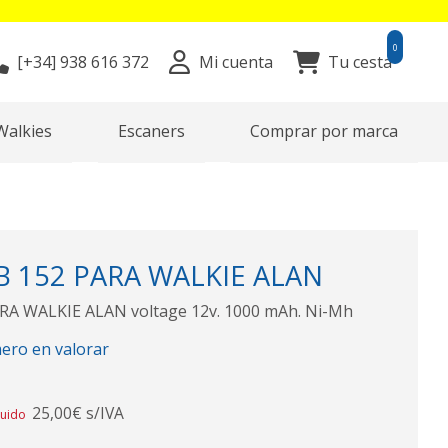
0
[+34]
938 616 372
Mi cuenta
Tu cesta
Walkies
Escaners
Comprar por marca
B 152 PARA WALKIE ALAN
A WALKIE ALAN voltage 12v. 1000 mAh. Ni-Mh
mero en valorar
25,00€ s/IVA
luido