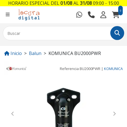
HORARIO ESPECIAL DEL
01/08
AL
31/08
09:00 - 15:00
0
Inicio
Balun
KOMUNICA BU2000PWR
Referencia
BU2000PWR
|
KOMUNICA
Previous
Next