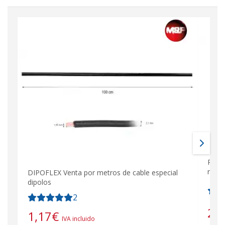
PL25
radi
DIPOFLEX Venta por metros de cable especial
dipolos
2
2,
1,17
€
IVA incluido