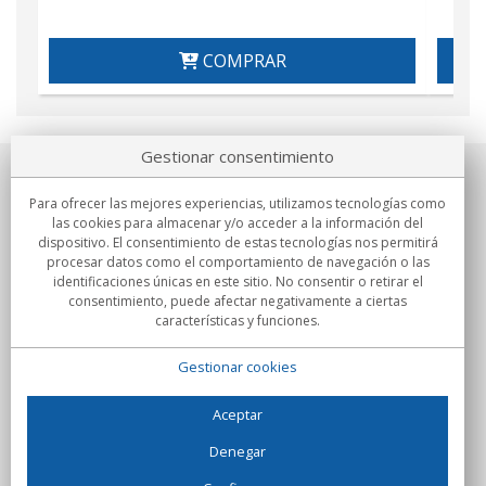
COMPRAR
Gestionar consentimiento
Sobre nosotros
Para ofrecer las mejores experiencias, utilizamos tecnologías como
las cookies para almacenar y/o acceder a la información del
Compromisos
dispositivo. El consentimiento de estas tecnologías nos permitirá
procesar datos como el comportamiento de navegación o las
identificaciones únicas en este sitio. No consentir o retirar el
Compras
consentimiento, puede afectar negativamente a ciertas
características y funciones.
Colectivos
Gestionar cookies
Partners
Información
Aceptar
Denegar