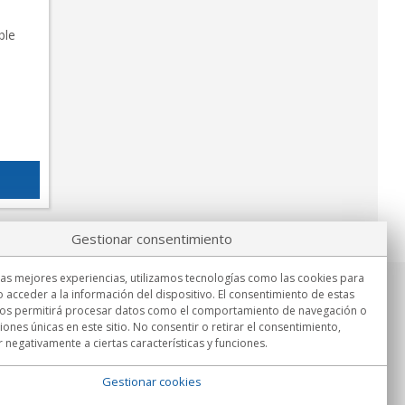
ble
Gestionar consentimiento
las mejores experiencias, utilizamos tecnologías como las cookies para
 acceder a la información del dispositivo. El consentimiento de estas
Información
nos permitirá procesar datos como el comportamiento de navegación o
Lu.-Vi. 9:00h - 15:00h.
ciones únicas en este sitio. No consentir o retirar el consentimiento,
Entrega en
 negativamente a ciertas características y funciones.
Gestionar cookies