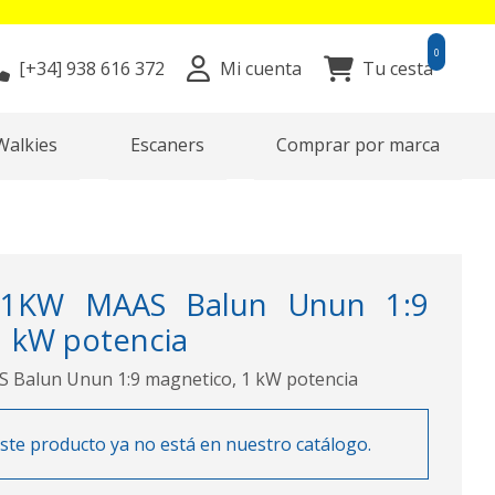
0
[+34]
938 616 372
Mi cuenta
Tu cesta
Walkies
Escaners
Comprar por marca
1KW MAAS Balun Unun 1:9
1 kW potencia
alun Unun 1:9 magnetico, 1 kW potencia
ste producto ya no está en nuestro catálogo.