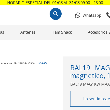
HORARIO ESPECIAL DEL
01/08
AL
31/08
09:00 - 15:00
Whatsapp
as
Antenas
Ham Shack
Accesorios 
ferencia
BAL19MAG1KW
|
MAAS
BAL19 MAG
magnetico, 
BAL19 MAG1KW MAAS B
Lo sentimos, e