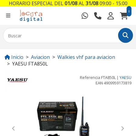
HORARIO ESPECIAL DEL
01/08
AL
31/08
09:00 - 15:00
0
Inicio
Aviacion
Walkies vhf para aviacion
YAESU FTA850L
Referencia
FTA850L
|
YAESU
EAN
4909959173819
Previous
Next