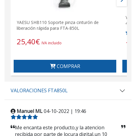
YAES
YAESU SHB110 Soporte pinza cinturón de
450,
liberación rápida para FTA-850L
25,40
€
15
IVA incluido
COMPRAR
VALORACIONES FTA850L
Manuel ML
04-10-2022 | 19:46
Me encanta este producto,y la atencion
recibida por parte de locura digital,un 10