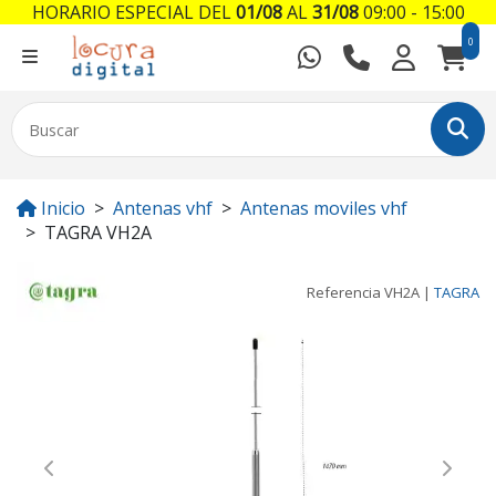
HORARIO ESPECIAL DEL
01/08
AL
31/08
09:00 - 15:00
0
Inicio
Antenas vhf
Antenas moviles vhf
TAGRA VH2A
Referencia
VH2A
|
TAGRA
Previous
Next