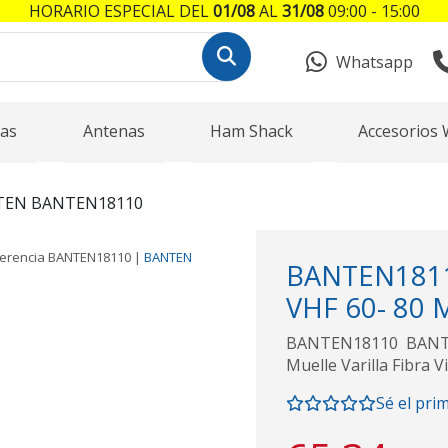
HORARIO ESPECIAL DEL
01/08
AL
31/08
09:00 - 15:00
Whatsapp
as
Antenas
Ham Shack
Accesorios 
TEN BANTEN18110
erencia
BANTEN18110
|
BANTEN
BANTEN1811
VHF 60- 80 M
BANTEN18110 BANTEN
Muelle Varilla Fibra 
Sé el pri