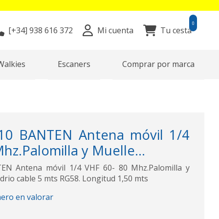
0
[+34]
938 616 372
Mi cuenta
Tu cesta
Walkies
Escaners
Comprar por marca
0 BANTEN Antena móvil 1/4
hz.Palomilla y Muelle...
 Antena móvil 1/4 VHF 60- 80 Mhz.Palomilla y
Vidrio cable 5 mts RG58. Longitud 1,50 mts
mero en valorar