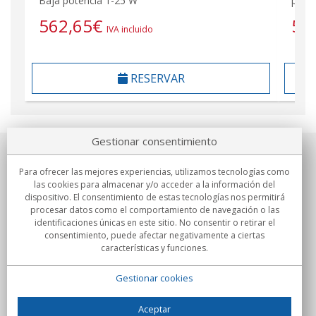
Baja potencia 1-25 W
pote
562,65
€
59
IVA incluido
RESERVAR
Gestionar consentimiento
Sobre nosotros
Para ofrecer las mejores experiencias, utilizamos tecnologías como
las cookies para almacenar y/o acceder a la información del
Compromisos
dispositivo. El consentimiento de estas tecnologías nos permitirá
procesar datos como el comportamiento de navegación o las
identificaciones únicas en este sitio. No consentir o retirar el
Compras
consentimiento, puede afectar negativamente a ciertas
características y funciones.
Colectivos
Gestionar cookies
Partners
Información
Aceptar