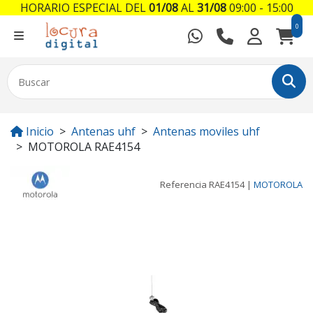
HORARIO ESPECIAL DEL
01/08
AL
31/08
09:00 - 15:00
0
Inicio
Antenas uhf
Antenas moviles uhf
MOTOROLA RAE4154
Referencia
RAE4154
|
MOTOROLA