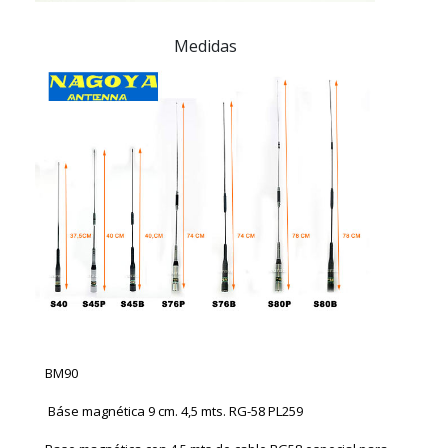
Medidas
BM90
Báse magnética 9 cm. 4,5 mts. RG-58 PL259