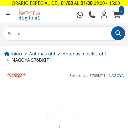
HORARIO ESPECIAL DEL
01/08
AL
31/08
09:00 - 15:00
0
Inicio
Antenas uhf
Antenas moviles uhf
NAGOYA S76BKIT1
Referencia
S76BKIT1
|
NAGOYA