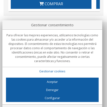
COMPRAR
Gestionar consentimiento
Sobre nosotros
Para ofrecer las mejores experiencias, utilizamos tecnologías como
las cookies para almacenar y/o acceder a la información del
Compromisos
dispositivo. El consentimiento de estas tecnologías nos permitirá
procesar datos como el comportamiento de navegación o las
identificaciones únicas en este sitio. No consentir o retirar el
Compras
consentimiento, puede afectar negativamente a ciertas
características y funciones.
Colectivos
Gestionar cookies
Partners
Información
Aceptar
Denegar
Configurar
C/Flassaders, 13, Nave 6, 08130 Santa Perpètua de Mogoda
(Barcelona) - España