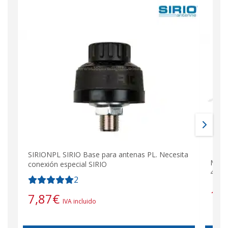
SIRIONPL SIRIO Base para antenas PL. Necesita
MIRM
conexión especial SIRIO
4,5 
2
18
7,87
€
IVA incluido