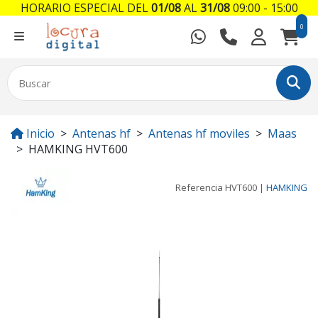
HORARIO ESPECIAL DEL
01/08
AL
31/08
09:00 - 15:00
0
Inicio
Antenas hf
Antenas hf moviles
Maas
HAMKING HVT600
Referencia
HVT600
|
HAMKING